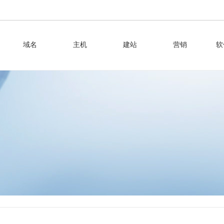
域名
主机
建站
营销
软